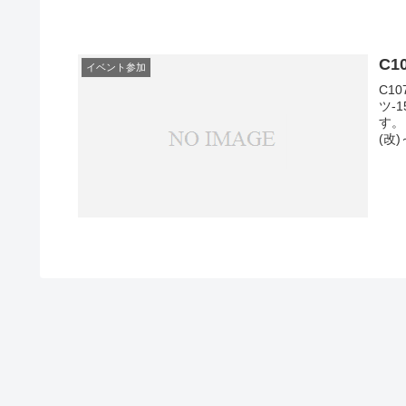
C
イベント参加
C1
ツ-
す。
(改)