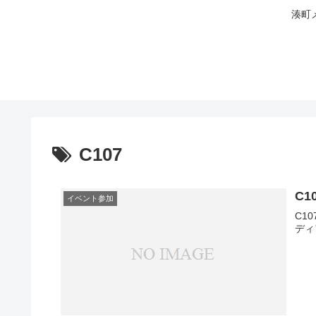
湊町
C107
C
イベント参加
C1
ディ